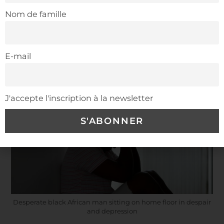
Venez consulter nos articles de référence en
Nom de famille
ligne
Continuer La Lecture
E-mail
J'accepte l'inscription à la newsletter
Desperate black African man sitting on home floor in despair
and depression