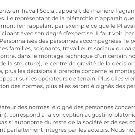
nts en Travail Social, apparaît de manière flagrant
mes. Le représentant de la hiérarchie n’apparaît 
amont (en rappelant par exemple ce que le PI avai
cipant avec son degré d’expertise. Il faut voir, pa
s Personnalisés des personnes accompagnées, le poi
 ces familles, soignants, travailleurs sociaux ou p
contre, dans le montage technique d’un certain n
 de la structure), le centre de gravité de la déci
me, plus les décisions à prendre concerne le monta
eposer sur les opérateurs de terrain. Plus elles vie
nition des normes, plus elles seront éloignés des 
réateur des normes, éloigné des personnes concern
ain), correspond à la conception augustino-platon
 pas si autonome du reste de la société et de ses 
ent parfaitement intégrés par les acteurs. Nous 