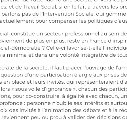
s, et de Travail Social, si on le fait à travers les
arlons pas de l’Intervention Sociale, qui gomme le
 actuellement pour compenser les politiques d’aus
Social, constitue un secteur professionnel au sein d
 adviennent de plus en plus, reste en France d’ins
ial-démocratie ? Celle-ci favorise-t-elle l’individ
s a minima et dans une volonté intégrative de tou
ate de la société, il faut placer l’ouvrage de l’am
 question d’une participation élargie aux prises de
 en place et leurs invités, qui représenteraient d’a
alors « sous voile d’ignorance », chacun des partici
ations, pour co-construire, à égalité avec chacun,
profonde : personne n’oublie ses intérêts et surtou
choix des invités à l’animation des débats et à la 
 reviennent peu ou prou à valider des décisions dé