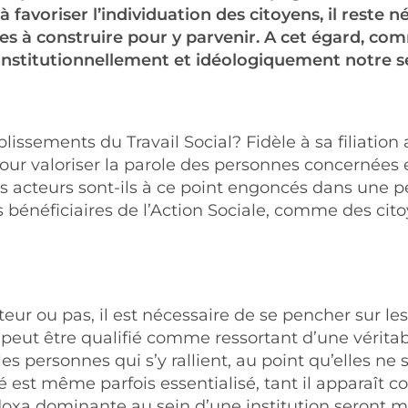
avoriser l’individuation des citoyens, il reste n
les à construire pour y parvenir. A cet égard, co
 institutionnellement et idéologiquement notre s
lissements du Travail Social? Fidèle à sa filiation 
 pour valoriser la parole des personnes concernées 
nts acteurs sont-ils à ce point engoncés dans une p
 bénéficiaires de l’Action Sociale, comme des cit
ur ou pas, il est nécessaire de se pencher sur le
peut être qualifié comme ressortant d’une véritab
s personnes qui s’y rallient, au point qu’elles ne
 est même parfois essentialisé, tant il apparaît 
 doxa dominante au sein d’une institution seront m