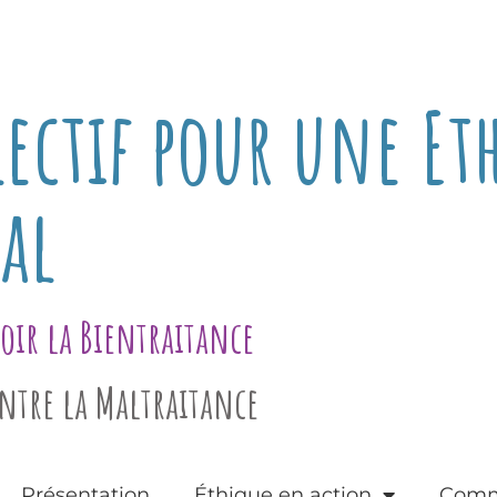
ectif pour une Et
al
ir la Bientraitance
ontre la Maltraitance
Présentation
Éthique en action
Comm