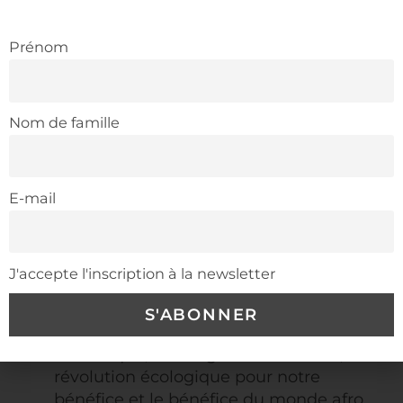
masquer.
Passons en revue ceux que l’auteur
Prénom
nous propose de renverser :
Les mots : quartier populaire, politique
Nom de famille
de la ville. Ailleurs ce n’est pas la ville ?
Nous sommes le seul pays à parler de
quartier, ailleurs on parle de faubourg.
Interdiction des statistiques ethniques
E-mail
pour masquer les évolutions réelles de
la société. Cela favorise l’extrême-
droite et les peurs.
J'accepte l'inscription à la newsletter
Nos jeunes sont largement biculturels.
Jouons cela comme un atout comme
une fierté. Formons nos jeunes vers le
numérique, l’intelligence artificielle, la
révolution écologique pour notre
bénéfice et le bénéfice du monde afro