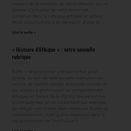
à la française. Vous trouverez sur ce site tous
les arguments de notre plaidoyer en faveur de
l’introduction de cet ombudsman, au fur et à
mesure de la conduite de notre réflexion sur ce
dossier. L’actualité de cette action est
contenue dans la rubrique éthique en action.
Nous vous invitons à en découvrir d’ores et
Lire la suite »
« Histoire d’éthique » : votre nouvelle
rubrique
10/02/2025
Suffit-il de proclamer une bonne fois pour
toutes, au sein de telle ou telle institution ou
service de l’action sociale, la simple volonté de
ses acteurs à promouvoir un comportement
éthique, en faveur de la dignité des personnes
accompagnées, en se contentant par exemple
de rédiger une charte, bien visible sur le site de
l’établissement, mais guère respectée dans la