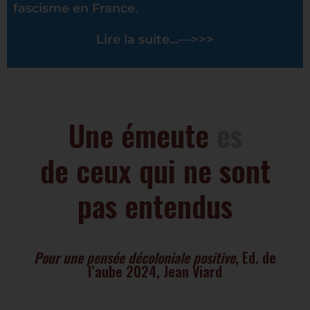
fascisme en France.
Lire la suite…—>>>
Une émeute
e
s
t
l
e
l
a
n
g
a
g
e
de ceux qui ne sont
pas entendus
Pour une pensée décoloniale positive
, Ed. de
l’aube 2024, Jean Viard