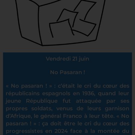
Vendredi 21 juin
No Pasaran !
« No pasaran ! » : c’était le cri du cœur des
républicains espagnols en 1936, quand leur
jeune République fut attaquée par ses
propres soldats, venus de leurs garnison
d’Afrique, le général Franco à leur tête. « No
pasaran ! » : ça doit être le cri du cœur des
progressistes en 2024 face à la montée du