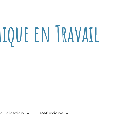
hique en Travail
unication
Réflexions