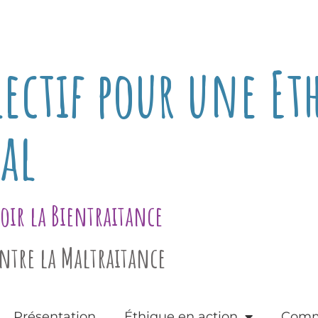
ectif pour une Et
al
ir la Bientraitance
ontre la Maltraitance
Présentation
Éthique en action
Comm