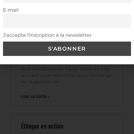
attaquée par ses propres soldats, venus
E-mail
LIRE LA SUITE »
J'accepte l'inscription à la newsletter
Réflexions
Réflexions La dernière réunion du Collectif
pour une Ethique en Travail Social qui s’est
tenu le 3 novembre 2025a choisi d’échanger
sur la question sur
LIRE LA SUITE »
Éthique en action