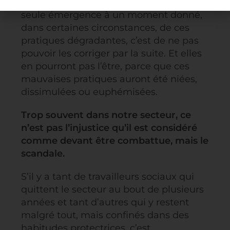
Mais il y a peut-être encore pire que la
seule émergence à un moment donné,
dans certaines circonstances, de ces
pratiques dégradantes, c’est de ne pas
pouvoir les corriger par la suite. Et elles
en pourront pas l’être, parce que ces
mauvaises pratiques auront été niées,
dissimulées ou euphémisées.
Trop souvent dans notre secteur, ce
n’est pas l’injustice qu’il est considéré
comme devant être combattue, mais le
scandale.
S’il y a tant de travailleurs sociaux qui
quittent le secteur au bout de plusieurs
années et tant d’autres qui y restent
malgré tout, mais confinés dans des
habitudes protectrices, c’est